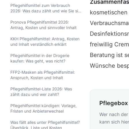
Zusammenfas
Pflegehilfsmittel zum Verbrauch
2026: Was dazu zählt und wie Sie sie
kosmetischen P
bekommen
Pronova Pflegehilfsmittel 2026:
Verbrauchsmat
Antrag, Kosten und sinnvoller Inhalt
Desinfektions
KKH Pflegehilfsmittel: Antrag, Kosten
freiwillig Cre
und Inhalt verständlich erklärt
Beratung ist 
Pflegehilfsmittel in der Drogerie
kaufen: Was geht, was nicht?
Wünsche besp
FFP2-Masken als Pflegehilfsmittel:
Anspruch, Kosten und Inhalt
Pflegehilfsmittel-Liste 2026: Was
zählt dazu und wer zahlt?
Pflegebox
Pflegehilfsmittel kündigen: Vorlage,
Fristen und Anbieterwechsel
Wer nach der 
kann sich hie
Was fällt alles unter Pflegehilfsmittel?
Überblick, Liste und Kosten