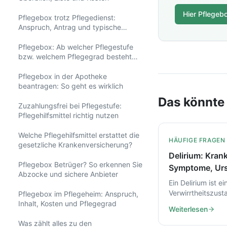
Hier Pflegeb
Pflegebox trotz Pflegedienst:
Anspruch, Antrag und typische
Missverständnisse
Pflegebox: Ab welcher Pflegestufe
bzw. welchem Pflegegrad besteht
Anspruch?
Pflegebox in der Apotheke
beantragen: So geht es wirklich
Das könnte 
Zuzahlungsfrei bei Pflegestufe:
Pflegehilfsmittel richtig nutzen
Welche Pflegehilfsmittel erstattet die
HÄUFIGE FRAGEN
gesetzliche Krankenversicherung?
Delirium: Krank
Pflegebox Betrüger? So erkennen Sie
Symptome, Ur
Abzocke und sichere Anbieter
und Hilfe in de
Ein Delirium ist ei
Verwirrtheitszust
Pflegebox im Pflegeheim: Anspruch,
schnell gefährlic
Inhalt, Kosten und Pflegegrad
Weiterlesen
kann. Hier erfahr
Was zählt alles zu den
Sie Symptome er