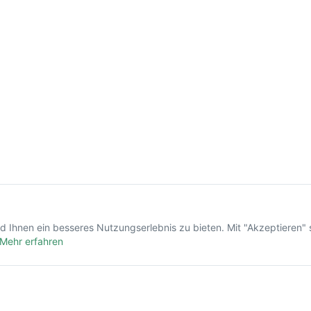
hen und
dahinterstecken und wie
Diagnose und Behandlung
ablaufen.
 Ihnen ein besseres Nutzungserlebnis zu bieten. Mit "Akzeptieren" 
Mehr erfahren