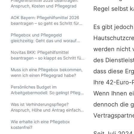
Pflegehilfsmittel 2026 beantragen:
Anspruch, Kosten und Pflegegrad
Regel selbst k
AOK Bayern: Pflegehilfsmittel 2026
beantragen – so geht es Schritt für
Es gibt jedoch
Schritt
Pflegebox und Pflegegeld
Hautschutzcre
gleichzeitig: Geht das und worauf
achten?
werden nicht 
Novitas BKK: Pflegehilfsmittel
beantragen – so klappt es Schritt für
des Dienstleis
Schritt
Muss ich eine Pflegebox bekommen,
dass diese Er
wenn ich einen Pflegegrad habe?
Ihre 42-Euro-P
Persönliches Budget im
Wenn Ihnen ei
Arbeitgebermodell: So gelingt Pflege
zu Hause
dennoch die ge
Was ist Verhinderungspflege?
Anspruch, Höhe und Antrag einfach
Vertragspartne
erklärt
Wie erhalte ich eine Pflegebox
kostenfrei?
Seit Juli 202