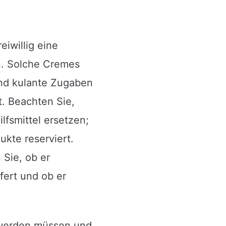
eiwillig eine
n. Solche Cremes
ind kulante Zugaben
t. Beachten Sie,
lfsmittel ersetzen;
ukte reserviert.
 Sie, ob er
fert und ob er
t werden müssen und