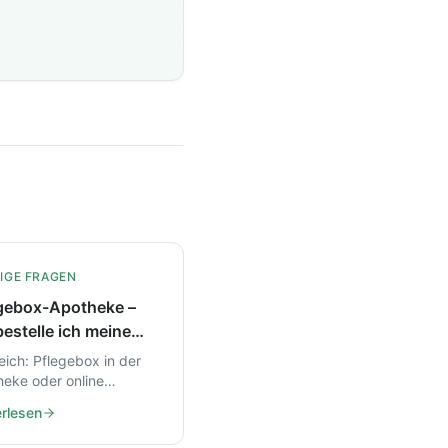
IGE FRAGEN
gebox-Apotheke –
estelle ich meine
gebox am besten?
eich: Pflegebox in der
eke oder online
llen? Erfahren Sie die
rlesen
und Nachteile beider
onen.