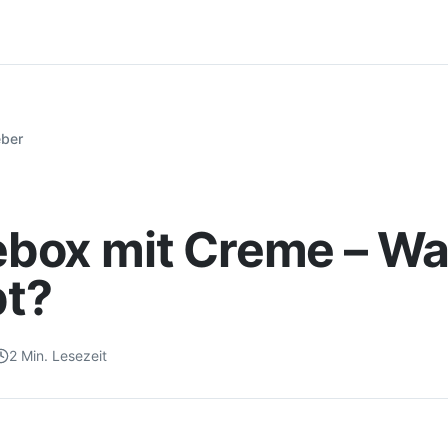
eber
ebox mit Creme – Was
bt?
2
Min. Lesezeit