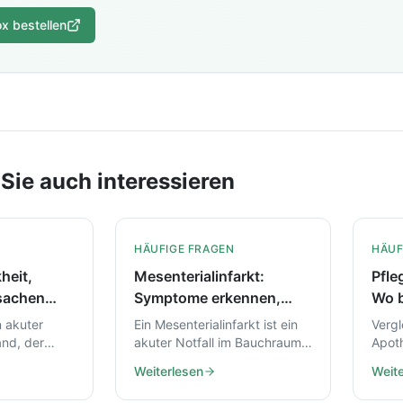
ox bestellen
Sie auch interessieren
HÄUFIGE FRAGEN
HÄUF
heit,
Mesenterialinfarkt:
Pfle
sachen
Symptome erkennen,
Wo b
r Pflege
Ursachen verstehen,
Pfle
n akuter
Ein Mesenterialinfarkt ist ein
Vergl
richtig handeln
and, der
akuter Notfall im Bauchraum.
Apoth
h werden
Hier erfahren Sie, welche
beste
Weiterlesen
Weite
en Sie, wie
Symptome typisch sind,
Vor- 
kennen,
welche Ursachen
Opti