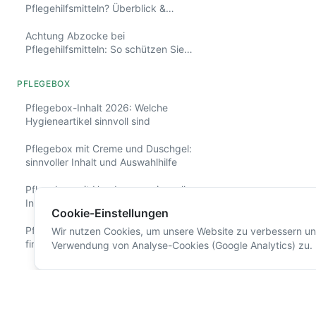
Pflegehilfsmitteln? Überblick &
Ursachen verste
Beispiele
richtig handeln.
Achtung Abzocke bei
Pflegehilfsmitteln: So schützen Sie
sich
PFLEGEBOX
Pflegebox-Inhalt 2026: Welche
Hygieneartikel sinnvoll sind
Pflegebox mit Creme und Duschgel:
sinnvoller Inhalt und Auswahlhilfe
Pflegebox mit Handcreme: sinnvoller
Inhalt, Auswahl und Kosten
Cookie-Einstellungen
Pflegebox online vergleichen: So
Wir nutzen Cookies, um unsere Website zu verbessern und
finden Sie Anbieter, Kosten und Inhalt
Verwendung von Analyse-Cookies (Google Analytics) zu.
Pflegebox-Anbieter wechseln: So
klappt der Wechsel ohne Stress
Wer ist der beste Pflegebox-