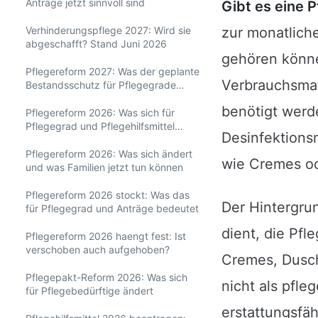
Anträge jetzt sinnvoll sind
Gibt es eine 
Verhinderungspflege 2027: Wird sie
zur monatlich
abgeschafft? Stand Juni 2026
gehören könne
Pflegereform 2027: Was der geplante
Verbrauchsmat
Bestandsschutz für Pflegegrade
bedeutet
benötigt werd
Pflegereform 2026: Was sich für
Pflegegrad und Pflegehilfsmittel
Desinfektions
ändert
Pflegereform 2026: Was sich ändert
wie Cremes ode
und was Familien jetzt tun können
Pflegereform 2026 stockt: Was das
Der Hintergru
für Pflegegrad und Anträge bedeutet
dient, die Pfl
Pflegereform 2026 haengt fest: Ist
verschoben auch aufgehoben?
Cremes, Dusch
Pflegepakt-Reform 2026: Was sich
nicht als pfle
für Pflegebedürftige ändert
erstattungsfä