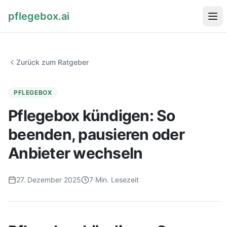
pflegebox.ai
Startseite
Zurück zum Ratgeber
Ratgeber
PFLEGEBOX
Pflegebox kündigen: So
beenden, pausieren oder
Pflegebox kostenlos bestellen
Anbieter wechseln
27. Dezember 2025
7
Min. Lesezeit