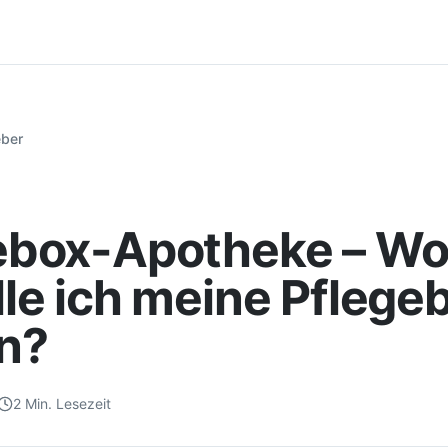
eber
ebox-Apotheke – W
lle ich meine Pflege
n?
2
Min. Lesezeit