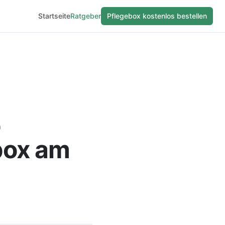
Startseite
Ratgeber
Pflegebox kostenlos bestellen
o
box am