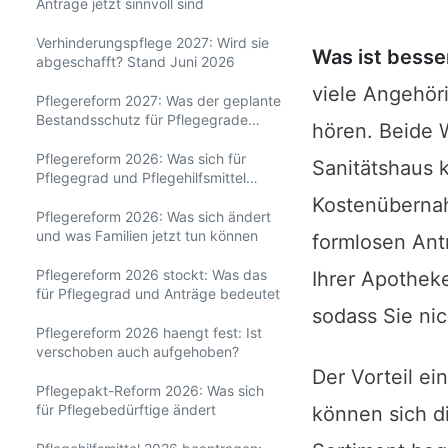
Anträge jetzt sinnvoll sind
Verhinderungspflege 2027: Wird sie
Was ist besse
abgeschafft? Stand Juni 2026
viele Angehör
Pflegereform 2027: Was der geplante
Bestandsschutz für Pflegegrade
hören. Beide 
bedeutet
Pflegereform 2026: Was sich für
Sanitätshaus 
Pflegegrad und Pflegehilfsmittel
ändert
Kostenüberna
Pflegereform 2026: Was sich ändert
und was Familien jetzt tun können
formlosen Antr
Pflegereform 2026 stockt: Was das
Ihrer Apotheke
für Pflegegrad und Anträge bedeutet
sodass Sie ni
Pflegereform 2026 haengt fest: Ist
verschoben auch aufgehoben?
Der Vorteil ei
Pflegepakt-Reform 2026: Was sich
für Pflegebedürftige ändert
können sich d