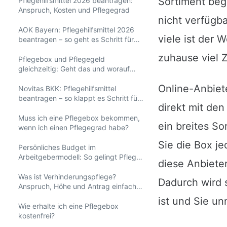
Sortiment beg
Pflegehilfsmittel 2026 beantragen:
Anspruch, Kosten und Pflegegrad
nicht verfügb
AOK Bayern: Pflegehilfsmittel 2026
viele ist der
beantragen – so geht es Schritt für
Schritt
zuhause viel 
Pflegebox und Pflegegeld
gleichzeitig: Geht das und worauf
achten?
Online-Anbiete
Novitas BKK: Pflegehilfsmittel
beantragen – so klappt es Schritt für
direkt mit de
Schritt
Muss ich eine Pflegebox bekommen,
ein breites S
wenn ich einen Pflegegrad habe?
Sie die Box j
Persönliches Budget im
Arbeitgebermodell: So gelingt Pflege
diese Anbiete
zu Hause
Was ist Verhinderungspflege?
Dadurch wird s
Anspruch, Höhe und Antrag einfach
erklärt
ist und Sie un
Wie erhalte ich eine Pflegebox
kostenfrei?