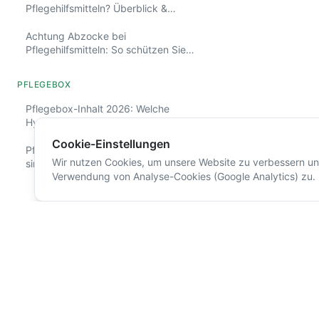
Pflegehilfsmitteln? Überblick &
Beispiele
Achtung Abzocke bei
Pflegehilfsmitteln: So schützen Sie
sich
PFLEGEBOX
Pflegebox-Inhalt 2026: Welche
Hygieneartikel sinnvoll sind
Cookie-Einstellungen
Pflegebox mit Creme und Duschgel:
Wir nutzen Cookies, um unsere Website zu verbessern und
sinnvoller Inhalt und Auswahlhilfe
Verwendung von Analyse-Cookies (Google Analytics) zu.
Pflegebox mit Handcreme: sinnvoller
Inhalt, Auswahl und Kosten
Pflegebox online vergleichen: So
finden Sie Anbieter, Kosten und Inhalt
Pflegebox-Anbieter wechseln: So
pflegebox.ai
Beliebte 
klappt der Wechsel ohne Stress
Pflege-Star 20
Unabhängiger Ratgeber rund um
Wer ist der beste Pflegebox-
Pflegehilfsmit
Pflegeboxen und Pflegehilfsmittel. Wir