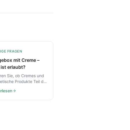
IGE FRAGEN
gebox mit Creme –
ist erlaubt?
ren Sie, ob Cremes und
tische Produkte Teil der
gebox sind und welche
rlesen
kte erstattungsfähig