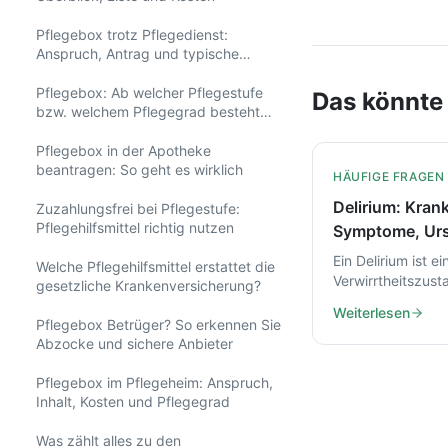
Pflegebox trotz Pflegedienst:
Anspruch, Antrag und typische
Missverständnisse
Pflegebox: Ab welcher Pflegestufe
Das könnte 
bzw. welchem Pflegegrad besteht
Anspruch?
Pflegebox in der Apotheke
beantragen: So geht es wirklich
HÄUFIGE FRAGEN
Delirium: Krank
Zuzahlungsfrei bei Pflegestufe:
Pflegehilfsmittel richtig nutzen
Symptome, Ur
und Hilfe in de
Ein Delirium ist ei
Welche Pflegehilfsmittel erstattet die
Verwirrtheitszust
gesetzliche Krankenversicherung?
schnell gefährlic
Weiterlesen
kann. Hier erfahr
Pflegebox Betrüger? So erkennen Sie
Sie Symptome er
Abzocke und sichere Anbieter
Ursachen verste
richtig handeln.
Pflegebox im Pflegeheim: Anspruch,
Inhalt, Kosten und Pflegegrad
Was zählt alles zu den