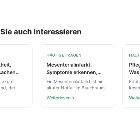
Sie auch interessieren
HÄUFIGE FRAGEN
HÄUF
heit,
Mesenterialinfarkt:
Pfle
sachen
Symptome erkennen,
Was 
r Pflege
Ursachen verstehen,
n akuter
Ein Mesenterialinfarkt ist ein
Erfah
richtig handeln
and, der
akuter Notfall im Bauchraum.
kosme
h werden
Hier erfahren Sie, welche
Pfle
Weiterlesen
Weite
en Sie, wie
Symptome typisch sind,
Produ
kennen,
welche Ursachen
sind.
hen und
dahinterstecken und wie
Diagnose und Behandlung
ablaufen.