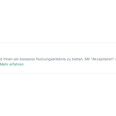
 Ihnen ein besseres Nutzungserlebnis zu bieten. Mit "Akzeptieren" 
Mehr erfahren
Ratgeber
Navigation
26: Woran Sie Seriosität bei
Startseite
teln erkennen