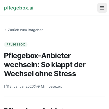
pflegebox.ai
Startseite
Zurück zum Ratgeber
Ratgeber
PFLEGEBOX
Pflegebox-Anbieter
wechseln: So klappt der
Pflegebox kostenlos bestellen
Wechsel ohne Stress
18. Januar 2026
9
Min. Lesezeit